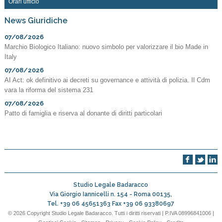
Orari ufficio
News Giuridiche
07/08/2026
Marchio Biologico Italiano: nuovo simbolo per valorizzare il bio Made in
Italy
07/08/2026
AI Act: ok definitivo ai decreti su governance e attività di polizia. Il Cdm
vara la riforma del sistema 231
07/08/2026
Patto di famiglia e riserva al donante di diritti particolari
Studio Legale Badaracco
Via Giorgio Iannicelli n. 154 -
Roma
00135
,
Tel.
+39 06 45651363
Fax
+39 06 93380697
© 2026 Copyright Studio Legale Badaracco. Tutti i diritti riservati | P.IVA 08996841006 |